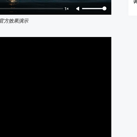
调
1×
官方效果演示