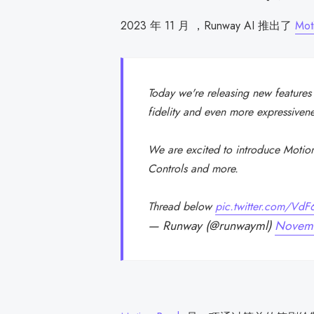
2023 年 11 月 ，Runway AI 推出了
Mot
Today we're releasing new features
fidelity and even more expressive
We are excited to introduce Motio
Controls and more.
Thread below
pic.twitter.com/Vd
— Runway (@runwayml)
Novemb