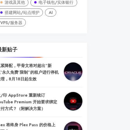
游戏及其他
电子钱包/实体银行
搭建网站/站点维护
AI
VPS/服务器
最新贴子
抓紧降配，甲骨文将对超出“新
版‘永久免费’限制”的租户进行停机
处理，8月18日起生效
/印 AppStore 重新续订
ouTube Premium 开始要求绑定
支付方式？（附解决方案）
lex 将终身 Plex Pass 的价格上