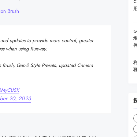
C
ion Brush
G
 and updates to provide more control, greater
ness when using Runway.
利
n Brush, Gen-2 Style Presets, updated Camera
F6MyCUSK
er 20, 2023