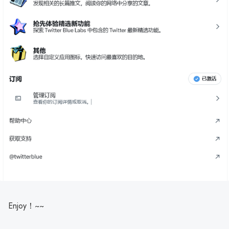
Enjoy！~~