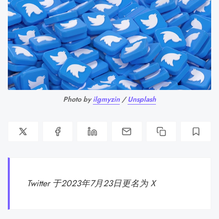
Photo by 
ilgmyzin
 / 
Unsplash
Twitter 于2023年7月23日更名为 X