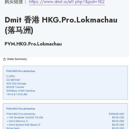
购买链接：
https://www.dmit.io/aff.php?&pid=182
Dmit 香港 HKG.Pro.Lokmachau
(落马洲)
PVM.HKG.Pro.Lokmachau