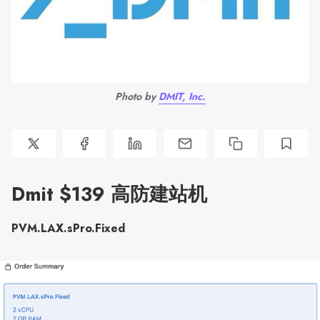
Photo by 
DMIT, Inc.
Dmit $139 高防建站机
PVM.LAX.sPro.Fixed