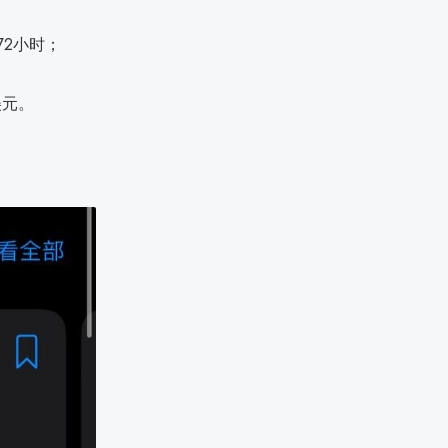
达72小时；
9美元。