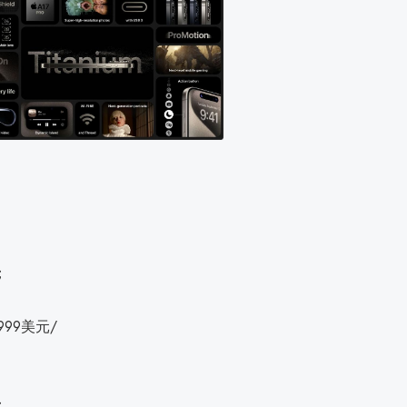
；
价999美元/
；