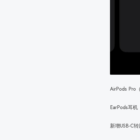
AirPods 
EarPods
新增USB-C