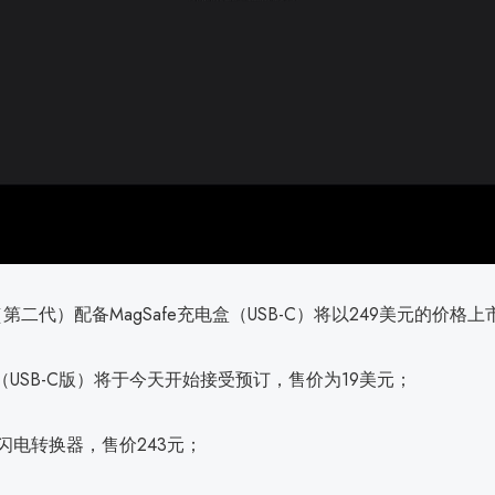
Pro（第二代）配备MagSafe充电盒（USB-C）将以249美元的价格上
耳机（USB-C版）将于今天开始接受预订，售价为19美元；
转闪电转换器，售价243元；