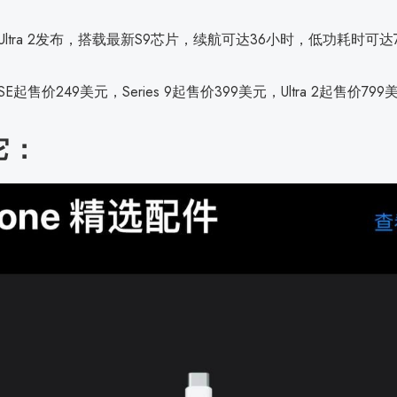
tch Ultra 2发布，搭载最新S9芯片，续航可达36小时，低功耗时可
ch SE起售价249美元，Series 9起售价399美元，Ultra 2起售价79
它：