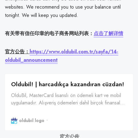
websites. We recommend you to use your balance until
tonight. We will keep you updated.
有关带有信任印章的电子商务网站列表：
点击了解详情
官方公告：
https://www.oldubil.com.tr/sayfa/14-
oldubil_announcement
Oldubil! | harcadıkça kazandıran cüzdan!
OlduBil, MasterCard lisanslı ön ödemeli kart ve mobil
uygulamadır. Alışveriş ödemeleri dahil birçok finansal
işlemi oturduğun yerden ve bankaya ihtiyaç duymadan
tek bir platformdan yapmanı sağlar.
oldubil logo
官方公告